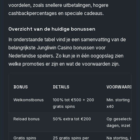
voordelen, zoals snellere uitbetalingen, hogere
cashbackpercentages en speciale cadeaus.
Overzicht van de huidige bonussen
In onderstaande tabel vind je een samenvatting van de
belangrijkste Jungliwin Casino bonussen voor
Nederlandse spelers. Zo kun je in één oogopslag zien
welke promoties er zijn en wat de voorwaarden zijn.
BONUS
DETAILS
VOORWAARDEN
Welkomstbonus
100% tot €500 + 200
Min. storting €20,
gratis spins
x40
Reload bonus
50% extra tot €200
Op geselecteerd
dagen, inzet x40
Gratis spins
25 gratis spins per
Na storting, inzet