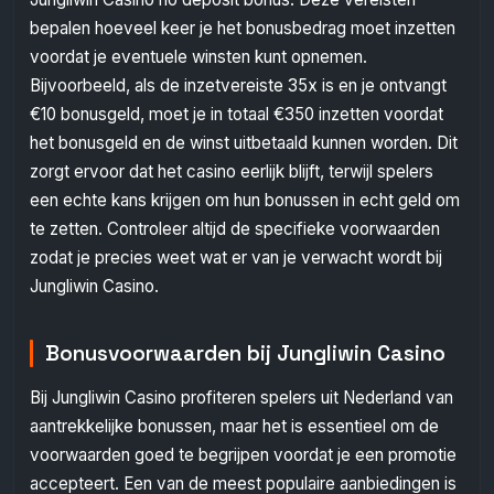
bepalen hoeveel keer je het bonusbedrag moet inzetten
voordat je eventuele winsten kunt opnemen.
Bijvoorbeeld, als de inzetvereiste 35x is en je ontvangt
€10 bonusgeld, moet je in totaal €350 inzetten voordat
het bonusgeld en de winst uitbetaald kunnen worden. Dit
zorgt ervoor dat het casino eerlijk blijft, terwijl spelers
een echte kans krijgen om hun bonussen in echt geld om
te zetten. Controleer altijd de specifieke voorwaarden
zodat je precies weet wat er van je verwacht wordt bij
Jungliwin Casino.
Bonusvoorwaarden bij Jungliwin Casino
Bij Jungliwin Casino profiteren spelers uit Nederland van
aantrekkelijke bonussen, maar het is essentieel om de
voorwaarden goed te begrijpen voordat je een promotie
accepteert. Een van de meest populaire aanbiedingen is