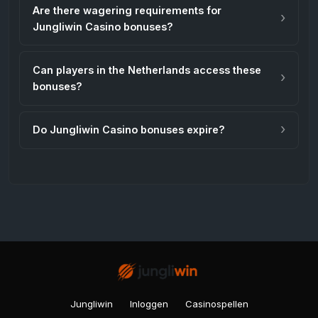
players in the Netherlands.
Are there wagering requirements for
a qualifying deposit, and follow the promotional
Jungliwin Casino bonuses?
instructions on the Jungliwin.nl website.
Yes, most bonuses come with wagering
Can players in the Netherlands access these
requirements. Always check the terms and
bonuses?
conditions to understand how much you need to
wager before withdrawing winnings.
Absolutely, Jungliwin Casino bonuses are available
Do Jungliwin Casino bonuses expire?
for players residing in the Netherlands, making it
easy for Dutch players to enhance their gaming
Yes, bonuses typically have an expiration date. Be
experience.
sure to use the bonus within the specified period as
outlined on Jungliwin.nl.
Jungliwin
Inloggen
Casinospellen