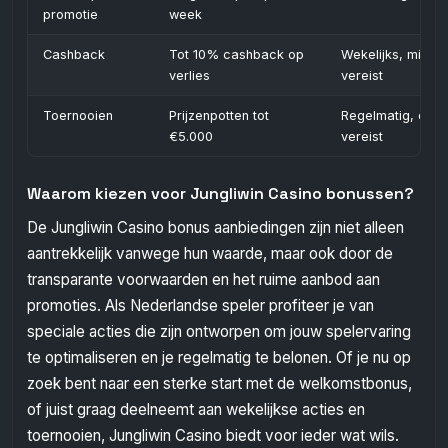
promotie
week
Cashback
Tot 10% cashback op
Wekelijks, minima
verlies
vereist
Toernooien
Prijzenpotten tot
Regelmatig, dee
€5.000
vereist
Waarom kiezen voor Jungliwin Casino bonussen?
De Jungliwin Casino bonus aanbiedingen zijn niet alleen
aantrekkelijk vanwege hun waarde, maar ook door de
transparante voorwaarden en het ruime aanbod aan
promoties. Als Nederlandse speler profiteer je van
speciale acties die zijn ontworpen om jouw spelervaring
te optimaliseren en je regelmatig te belonen. Of je nu op
zoek bent naar een sterke start met de welkomstbonus,
of juist graag deelneemt aan wekelijkse acties en
toernooien, Jungliwin Casino biedt voor ieder wat wils.