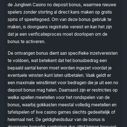
de Jungliwin Casino no deposit bonus, waarmee nieuwe
spelers zonder storting al direct kans maken op gratis
spins of speeltegoed. Om van deze bonus gebruik te
maken, is doorgaans registratie vereist en kan het zijn
dat je een verificatieproces moet doorlopen om de
bonus te activeren.
De ontvangen bonus dient aan specifieke inzetvereisten
te voldoen, wat betekent dat het bonusbedrag een
bepaald aantal keren moet worden ingezet voordat je
eventuele winsten kunt laten uitbetalen. Vaak geldt er
een maximale winstlimiet voor bedragen die je uit een no
deposit bonus mag halen. Daarnaast zijn er restricties op
welke spellen meetellen voor het rondspelen van de
bonus, waarbij gokkasten meestal volledig meetellen en
tafelspelen of live casino games slechts gedeeltelijk of
helemaal niet. De geldigheidsduur van de bonus is
doorgaans beperkt; controleer dus altijd binnen hoeveel