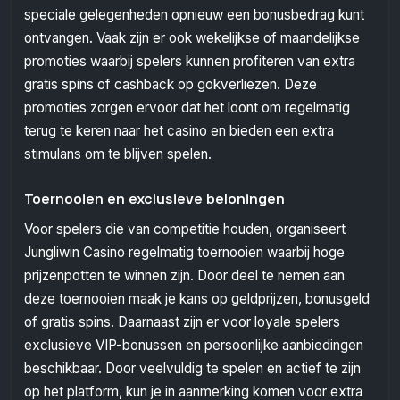
speciale gelegenheden opnieuw een bonusbedrag kunt
ontvangen. Vaak zijn er ook wekelijkse of maandelijkse
promoties waarbij spelers kunnen profiteren van extra
gratis spins of cashback op gokverliezen. Deze
promoties zorgen ervoor dat het loont om regelmatig
terug te keren naar het casino en bieden een extra
stimulans om te blijven spelen.
Toernooien en exclusieve beloningen
Voor spelers die van competitie houden, organiseert
Jungliwin Casino regelmatig toernooien waarbij hoge
prijzenpotten te winnen zijn. Door deel te nemen aan
deze toernooien maak je kans op geldprijzen, bonusgeld
of gratis spins. Daarnaast zijn er voor loyale spelers
exclusieve VIP-bonussen en persoonlijke aanbiedingen
beschikbaar. Door veelvuldig te spelen en actief te zijn
op het platform, kun je in aanmerking komen voor extra