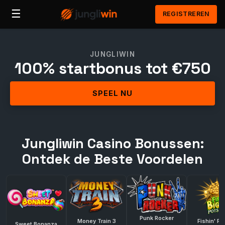
☰
REGISTREREN
JUNGLIWIN
100% startbonus tot €750
SPEEL NU
Jungliwin Casino Bonussen:
Ontdek de Beste Voordelen
Punk Rocker
Money Train 3
Fishin' Po
Sweet Bonanza